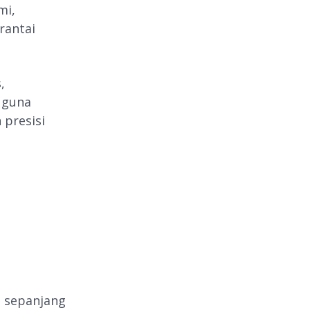
mi,
rantai
,
 guna
 presisi
 sepanjang