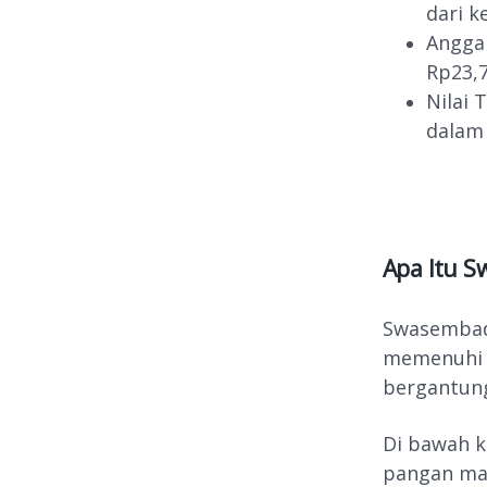
dari k
Anggar
Rp23,
Nilai 
dalam 
Apa Itu 
Swasembada
memenuhi 
bergantung
Di bawah 
pangan ma