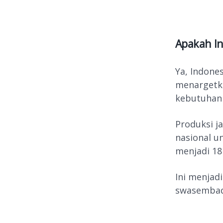
Apakah I
Ya, Indone
menargetka
kebutuhan 
Produksi j
nasional u
menjadi 18
Ini menjad
swasembada