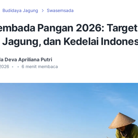
Budidaya Jagung
Swasemsada
mbada Pangan 2026: Target
 Jagung, dan Kedelai Indones
a Deva Apriliana Putri
 2026
•
•
6
menit membaca