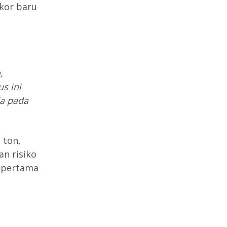
kor baru
,
s ini
da pada
 ton,
n risiko
i pertama