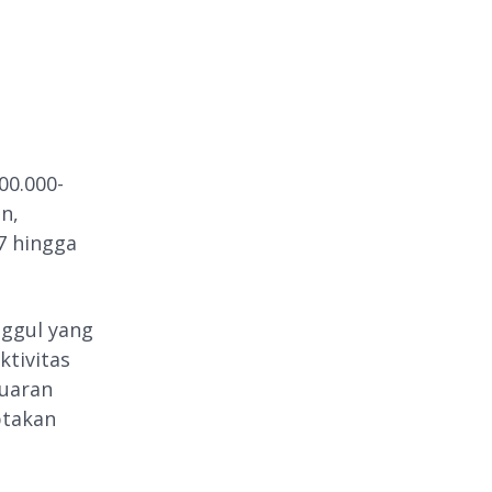
00.000-
n,
7 hingga
nggul yang
ktivitas
luaran
ptakan