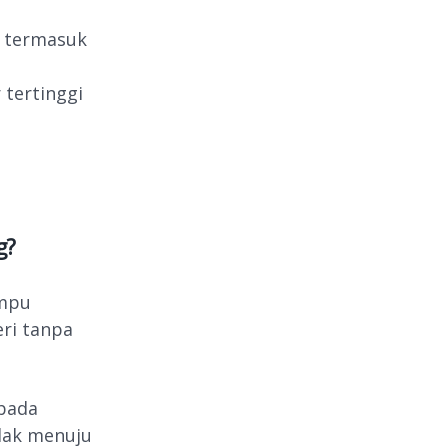
, termasuk
 tertinggi
g?
ampu
ri tanpa
bada
lak menuju