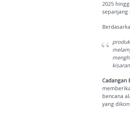
2025 hingg
sepanjang 
Berdasarka
produk
melamp
mengha
kisaran
Cadangan 
memberikan
bencana al
yang dikon