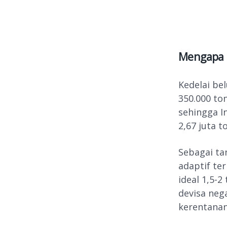
Mengapa 
Kedelai be
350.000 ton
sehingga I
2,67 juta t
Sebagai ta
adaptif te
ideal 1,5-
devisa neg
kerentanan