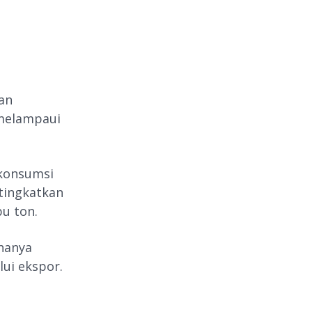
an
 melampaui
 konsumsi
itingkatkan
u ton.
hanya
ui ekspor.