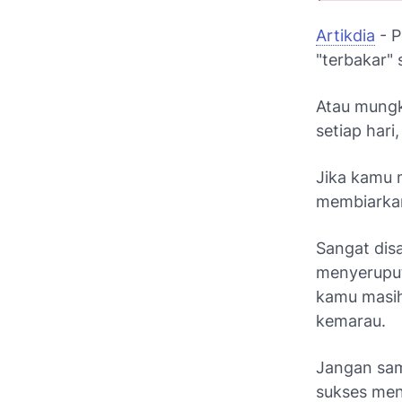
Artikdia
- P
"terbakar"
Atau mungk
setiap hari
Jika kamu m
membiarkan
Sangat dis
menyeruput
kamu masih
kemarau.
Jangan sam
sukses men