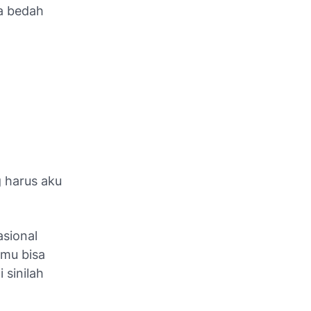
ta bedah
g harus aku
asional
amu bisa
 sinilah