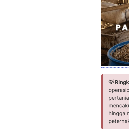
💡 Ringk
operasi
pertania
mencaku
hingga 
peterna