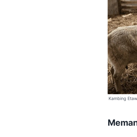
Kambing Etaw
Memanf