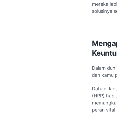
mereka lebi
solusinya 
Mengap
Keuntu
Dalam dunia
dan kamu p
Data di la
(HPP) habi
memangkas a
peran vital