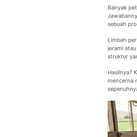
Banyak pet
Jawabannya
sebuah pro
Limbah pert
jerami atau
struktur ya
Hasilnya? 
mencerna m
sepenuhnya