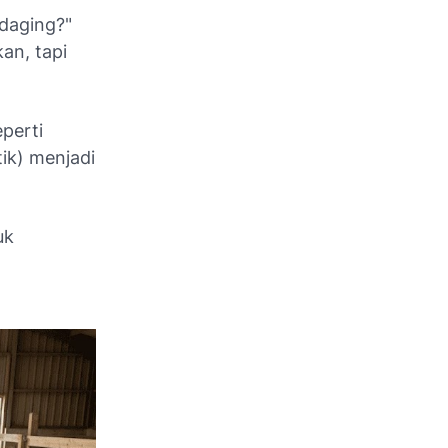
 daging?"
an, tapi
eperti
tik) menjadi
uk
n