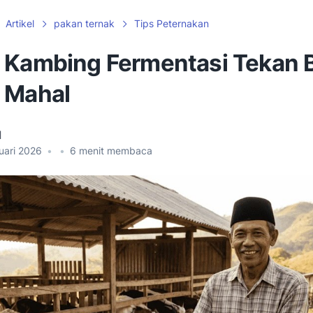
Artikel
pakan ternak
Tips Peternakan
 Kambing Fermentasi Tekan 
 Mahal
d
uari 2026
•
•
6
menit membaca