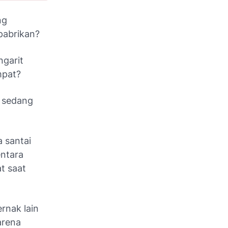
ng
 pabrikan?
ngarit
mpat?
u sedang
 santai
ntara
t saat
rnak lain
arena