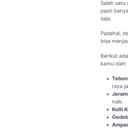
Salah satu 
pasti bany
saja.
Padahal, d
bisa menjad
Berikut ad
kamu olah:
Tebon
raya j
Jerami
naik.
Kulit K
Gedeb
Ampas