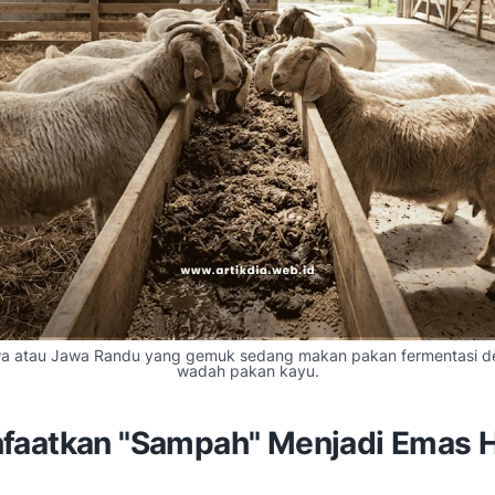
a atau Jawa Randu yang gemuk sedang makan pakan fermentasi de
wadah pakan kayu.
aatkan "Sampah" Menjadi Emas H