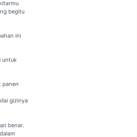
ekitarmu
ang begitu
ahan ini
l untuk
t panen
lai gizinya
gan benar.
 dalam