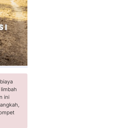
 biaya
 limbah
 ini
langkah,
dompet