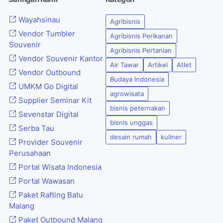
Wayahsinau
Agribisnis
Vendor Tumbler
Agribisnis Perikanan
Souvenir
Agribisnis Pertanian
Vendor Souvenir Kantor
Air Tawar
Artikel
Atlet
Vendor Outbound
Budaya Indonesia
UMKM Go Digital
agrowisata
Supplier Seminar Kit
bisnis peternakan
Sevenstar Digital
bisnis unggas
Serba Tau
desain rumah
kuliner
Provider Souvenir
Perusahaan
Portal Wisata Indonesia
Portal Wawasan
Paket Rafting Batu
Malang
Paket Outbound Malang