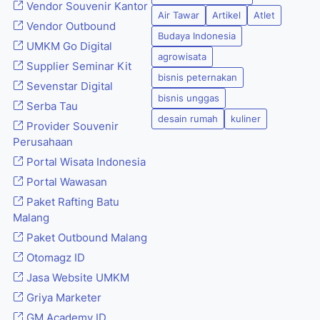
Vendor Souvenir Kantor
Air Tawar
Artikel
Atlet
Vendor Outbound
Budaya Indonesia
UMKM Go Digital
agrowisata
Supplier Seminar Kit
bisnis peternakan
Sevenstar Digital
bisnis unggas
Serba Tau
desain rumah
kuliner
Provider Souvenir
Perusahaan
Portal Wisata Indonesia
Portal Wawasan
Paket Rafting Batu
Malang
Paket Outbound Malang
Otomagz ID
Jasa Website UMKM
Griya Marketer
GM Academy ID