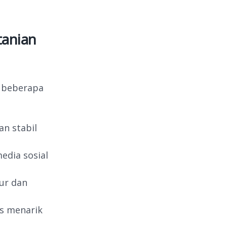
tanian
t beberapa
an stabil
edia sosial
ur dan
as menarik