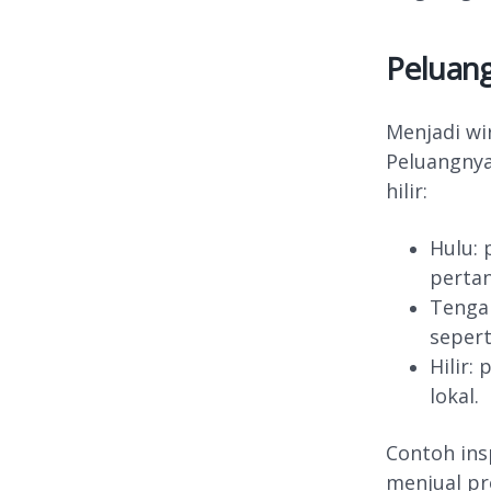
Peluang
Menjadi wi
Peluangnya 
hilir:
Hulu: 
pertan
Tengah
sepert
Hilir:
lokal.
Contoh ins
menjual pr