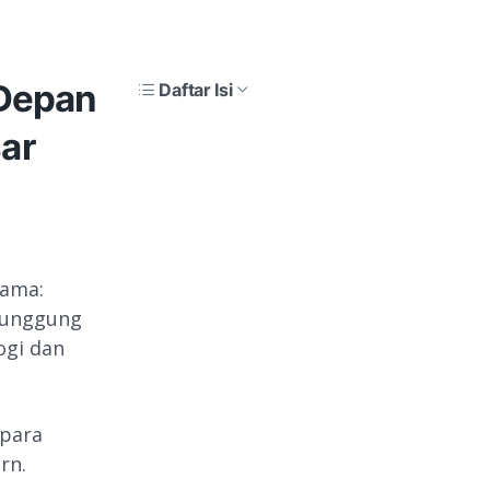
 Depan
Daftar Isi
ar
sama:
punggung
ogi dan
 para
rn.