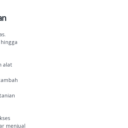
an
as.
u hingga
 alat
 tambah
tanian
ukses
ar menjual