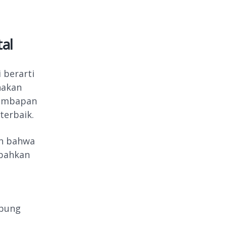
al
 berarti
nakan
lembapan
terbaik.
an bahwa
 bahkan
ubung