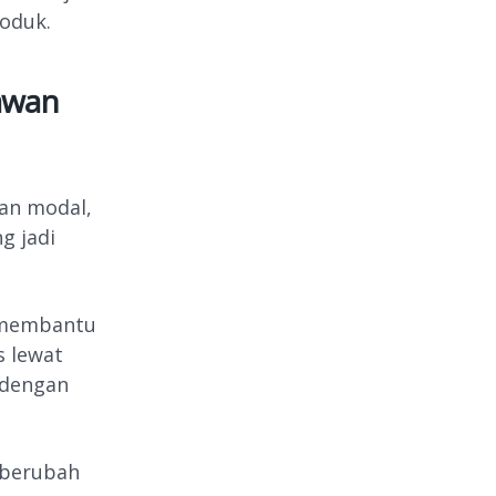
roduk.
awan
san modal,
g jadi
g membantu
s lewat
 dengan
 berubah