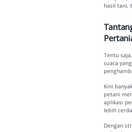
hasil tani,
Tantan
Pertani
Tentu saja
cuaca yang
penghambat
Kini banya
petani men
aplikasi p
lebih cerda
Dengan str