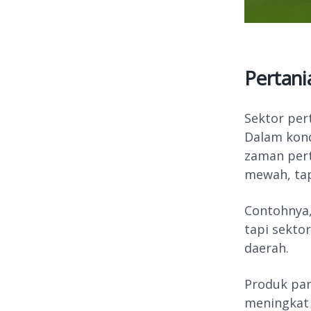
Pertani
Sektor per
Dalam kond
zaman pert
mewah, tap
Contohnya,
tapi sekto
daerah.
Produk pan
meningkat 