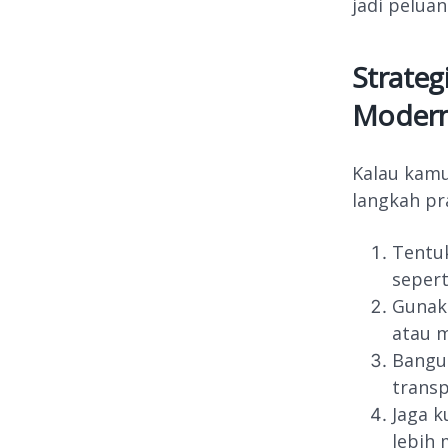
jadi peluan
Strateg
Moder
Kalau kamu
langkah pr
Tentuk
sepert
Gunaka
atau m
Bangun
trans
Jaga k
lebih