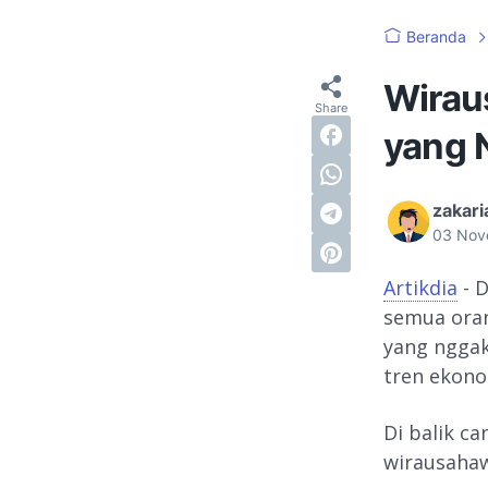
Beranda
Wirau
yang 
zakari
03 Nov
Artikdia
- D
semua oran
yang nggak
tren ekonom
Di balik c
wirausahaw