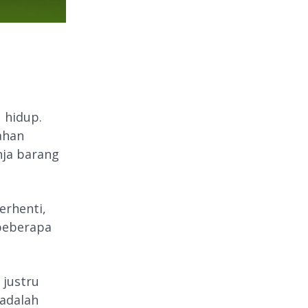
 hidup.
ahan
nja barang
erhenti,
 beberapa
 justru
adalah