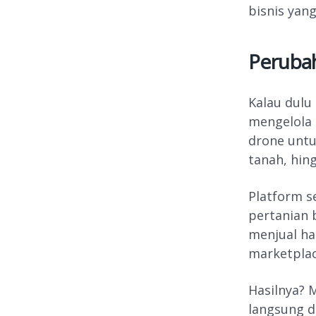
bisnis yan
Perubah
Kalau dulu 
mengelola 
drone unt
tanah, hin
Platform s
pertanian 
menjual ha
marketplac
Hasilnya? 
langsung 