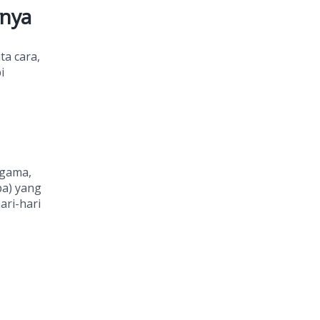
rnya
a cara,
i
agama,
a) yang
ari-hari