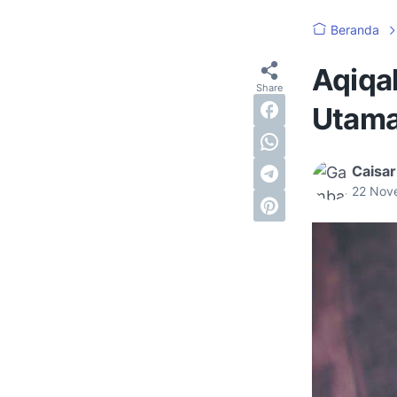
Beranda
Aqiqah
Utam
Caisar
22 Nov