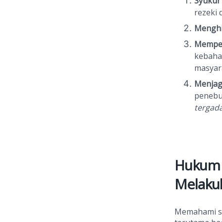
Syukur 
rezeki 
Menghi
Memper
kebaha
masyara
Menjag
penebu
tergad
Hukum 
Melaku
Memahami s