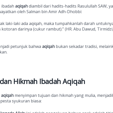
 ibadah
aqiqah
diambil dari hadits-hadits Rasulullah SAW, y
wayatkan oleh Salman bin Amir Adh-Dhobbi:
ak laki-laki ada aqiqah, maka tumpahkanlah darah untukny
 kotoran darinya (cukur rambut).” (HR. Abu Dawud, Tirmidzi
enjadi petunjuk bahwa
aqiqah
bukan sekadar tradisi, melain
kan.
 dan Hikmah Ibadah Aqiqah
n
aqiqah
menyimpan tujuan dan hikmah yang mulia, menjadi
 pesta syukuran biasa: