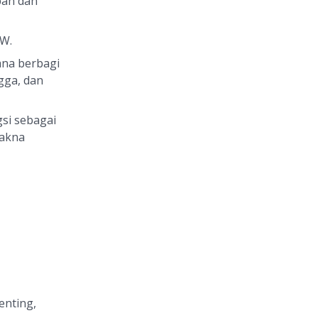
pan dan
W.
ana berbagi
gga, dan
si sebagai
makna
enting,