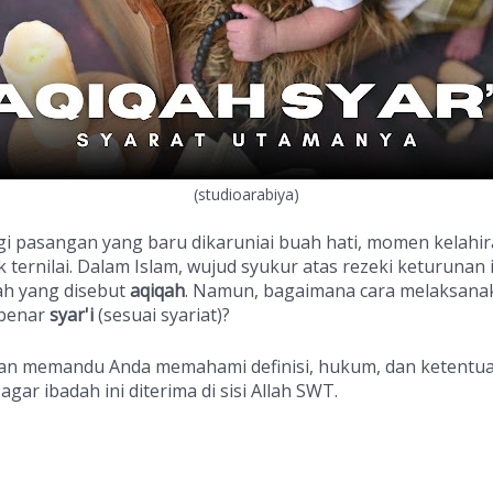
(studioarabiya)
gi pasangan yang baru dikaruniai buah hati, momen kelahir
 ternilai. Dalam Islam, wujud syukur atas rezeki keturunan 
ah yang disebut
aqiqah
. Namun, bagaimana cara melaksan
-benar
syar'i
(sesuai syariat)?
 akan memandu Anda memahami definisi, hukum, dan ketentu
agar ibadah ini diterima di sisi Allah SWT.