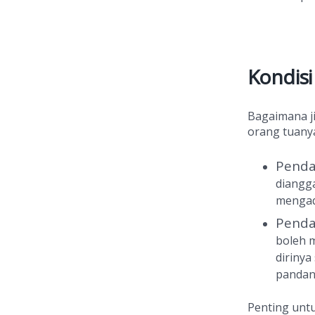
Kondisi
Bagaimana ji
orang tuany
Penda
diangga
mengaqi
Penda
boleh 
dirinya
pandan
Penting unt