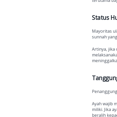
terutama ba
Status 
Mayoritas u
sunnah yang
Artinya, jik
melaksanaka
meninggalka
Tanggung
Penanggung
Ayah wajib 
miliki. Jika
beralih kep