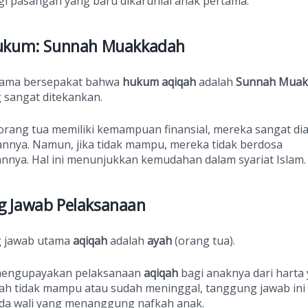
gi pasangan yang baru dikaruniai anak pertama.
Hukum: Sunnah Muakkadah
lama bersepakat bahwa
hukum aqiqah
adalah
Sunnah Muak
 sangat ditekankan.
a orang tua memiliki kemampuan finansial, mereka sangat di
nnya. Namun, jika tidak mampu, mereka tidak berdosa
nnya. Hal ini menunjukkan kemudahan dalam syariat Islam.
 Jawab Pelaksanaan
 jawab utama
aqiqah
adalah
ayah
(orang tua).
mengupayakan pelaksanaan
aqiqah
bagi anaknya dari harta 
 ayah tidak mampu atau sudah meninggal, tanggung jawab ini
ada wali yang menanggung nafkah anak.