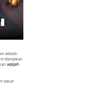
an adalah
ini dianjakan
akan
aqiqah
an dasar