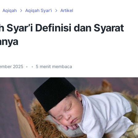
Aqiqah
Aqiqah Syar'i
Artikel
 Syar’i Definisi dan Syarat
anya
ember 2025
•
•
5
menit membaca