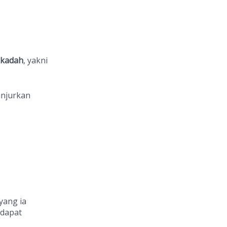
kadah
, yakni
anjurkan
yang ia
 dapat