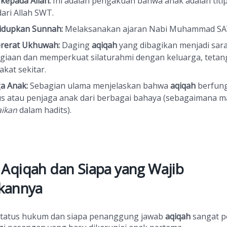
kepada Allah:
Ini adalah pengakuan bahwa anak adalah titi
dari Allah SWT.
dupkan Sunnah:
Melaksanakan ajaran Nabi Muhammad SA
erat Ukhuwah:
Daging
aqiqah
yang dibagikan menjadi sar
giaan dan memperkuat silaturahmi dengan keluarga, tetan
kat sekitar.
a Anak:
Sebagian ulama menjelaskan bahwa
aqiqah
berfung
s atau penjaga anak dari berbagai bahaya (sebagaimana 
aikan
dalam hadits).
Aqiqah dan Siapa yang Wajib
kannya
tatus hukum dan siapa penanggung jawab
aqiqah
sangat p