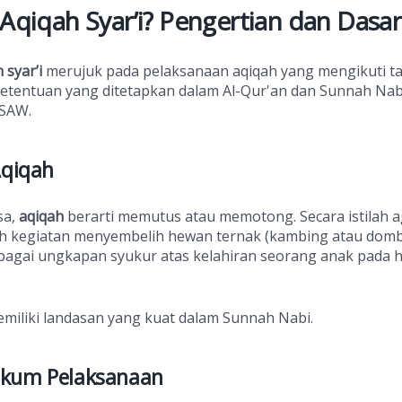
 Aqiqah Syar’i? Pengertian dan Dasa
 syar’i
merujuk pada pelaksanaan aqiqah yang mengikuti tat
ketentuan yang ditetapkan dalam Al-Qur'an dan Sunnah Nab
SAW.
Aqiqah
sa,
aqiqah
berarti memutus atau memotong. Secara istilah 
h kegiatan menyembelih hewan ternak (kambing atau domb
bagai ungkapan syukur atas kelahiran seorang anak pada h
emiliki landasan yang kuat dalam Sunnah Nabi.
ukum Pelaksanaan