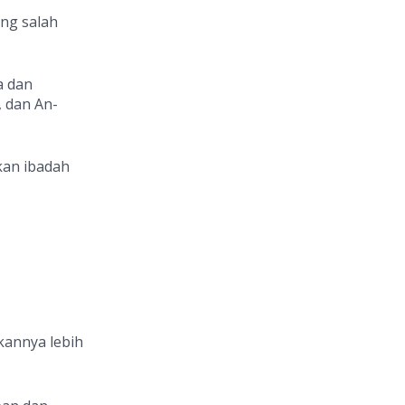
ang salah
a dan
, dan An-
kan ibadah
kannya lebih