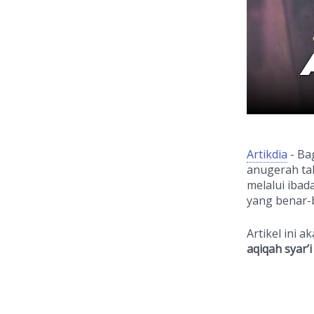
Artikdia
- Ba
anugerah tak
melalui ibad
yang benar
Artikel ini
aqiqah syar’i