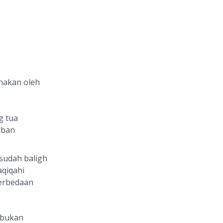
nakan oleh
g tua
iban
sudah baligh
aqiqahi
perbedaan
bukan