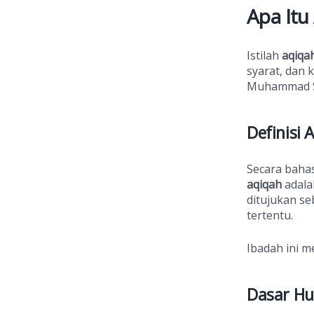
Apa Itu
Istilah
aqiqah
syarat, dan 
Muhammad 
Definisi 
Secara baha
aqiqah
adala
ditujukan se
tertentu.
Ibadah ini m
Dasar H