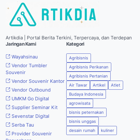
Artikdia | Portal Berita Terkini, Terpercaya, dan Terdepan
Jaringan Kami
Kategori
Wayahsinau
Agribisnis
Vendor Tumbler
Agribisnis Perikanan
Souvenir
Agribisnis Pertanian
Vendor Souvenir Kantor
Air Tawar
Artikel
Atlet
Vendor Outbound
Budaya Indonesia
UMKM Go Digital
agrowisata
Supplier Seminar Kit
bisnis peternakan
Sevenstar Digital
bisnis unggas
Serba Tau
desain rumah
kuliner
Provider Souvenir