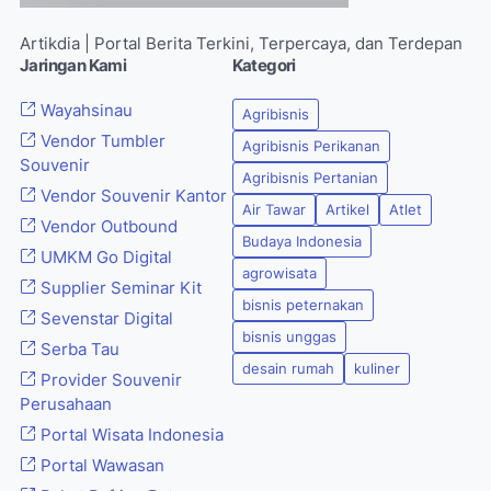
Artikdia | Portal Berita Terkini, Terpercaya, dan Terdepan
Jaringan Kami
Kategori
Wayahsinau
Agribisnis
Vendor Tumbler
Agribisnis Perikanan
Souvenir
Agribisnis Pertanian
Vendor Souvenir Kantor
Air Tawar
Artikel
Atlet
Vendor Outbound
Budaya Indonesia
UMKM Go Digital
agrowisata
Supplier Seminar Kit
bisnis peternakan
Sevenstar Digital
bisnis unggas
Serba Tau
desain rumah
kuliner
Provider Souvenir
Perusahaan
Portal Wisata Indonesia
Portal Wawasan