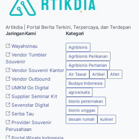
Artikdia | Portal Berita Terkini, Terpercaya, dan Terdepan
Jaringan Kami
Kategori
Wayahsinau
Agribisnis
Vendor Tumbler
Agribisnis Perikanan
Souvenir
Agribisnis Pertanian
Vendor Souvenir Kantor
Air Tawar
Artikel
Atlet
Vendor Outbound
Budaya Indonesia
UMKM Go Digital
agrowisata
Supplier Seminar Kit
bisnis peternakan
Sevenstar Digital
bisnis unggas
Serba Tau
desain rumah
kuliner
Provider Souvenir
Perusahaan
Portal Wisata Indonesia