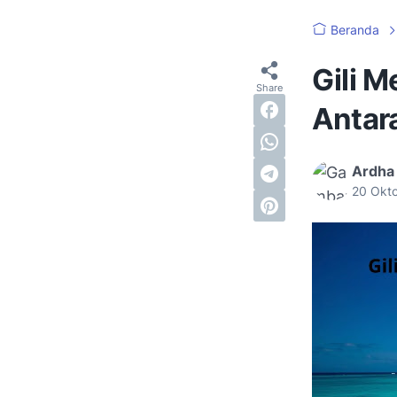
Beranda
Gili 
Antara
Ardha
20 Okt