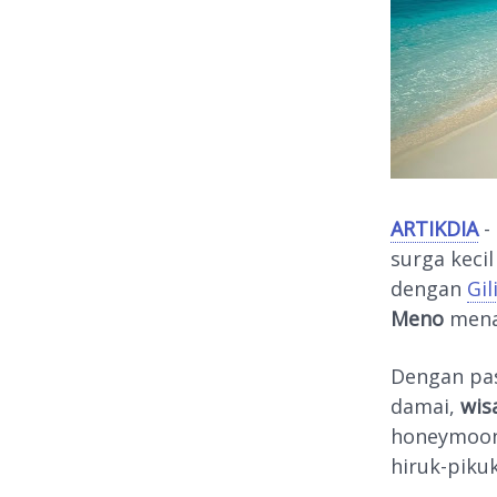
ARTIKDIA
-
surga keci
dengan
Gi
Meno
mena
Dengan pas
damai,
wis
honeymoon,
hiruk-pikuk