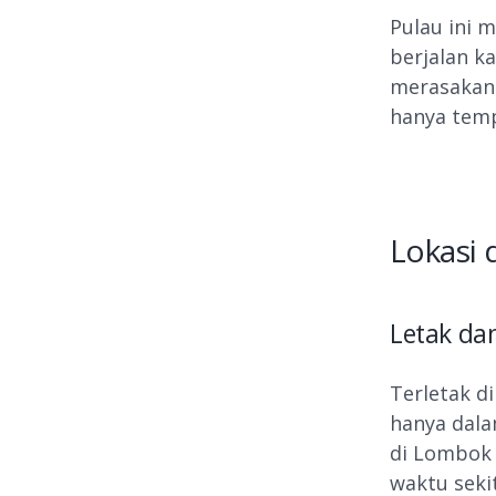
Pulau ini 
berjalan k
merasakan 
hanya temp
Lokasi 
Letak dan
Terletak d
hanya dala
di Lombok
waktu seki