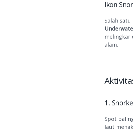
Ikon Sno
Salah satu
Underwate
melingkar 
alam.
Aktivit
1. Snorke
Spot palin
laut menak