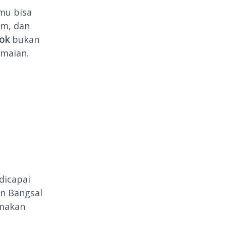
mu bisa
am, dan
ok
bukan
maian.
dicapai
n Bangsal
emakan