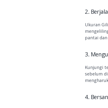
2. Berjal
Ukuran Gil
mengelilin
pantai dan 
3. Mengu
Kunjungi t
sebelum di
mengharuk
4. Bersa