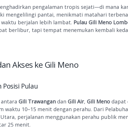
menghadirkan pengalaman tropis sejati—di mana ka
aki mengelilingi pantai, menikmati matahari terben
waktu berjalan lebih lambat.
Pulau Gili Meno Lomb
at berlibur, tapi tempat menemukan kembali keda
dan Akses ke Gili Meno
 Posisi Pulau
i antara
Gili Trawangan
dan
Gili Air
,
Gili Meno
dapat 
m waktu 10–15 menit dengan perahu. Dari Pelabuha
 Utara, perjalanan menggunakan perahu publik m
tar 25 menit.