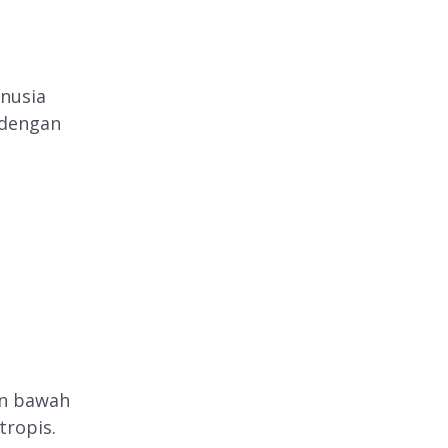
anusia
 dengan
an bawah
ropis.