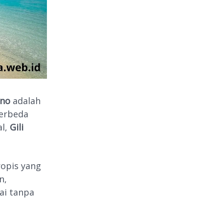
eno
adalah
Berbeda
al,
Gili
ropis yang
n,
ai tanpa