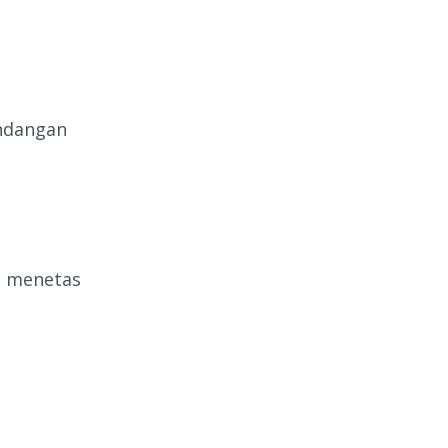
andangan
u menetas