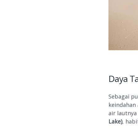
Daya Ta
Sebagai pul
keindahan 
air lautny
Lake)
, hab