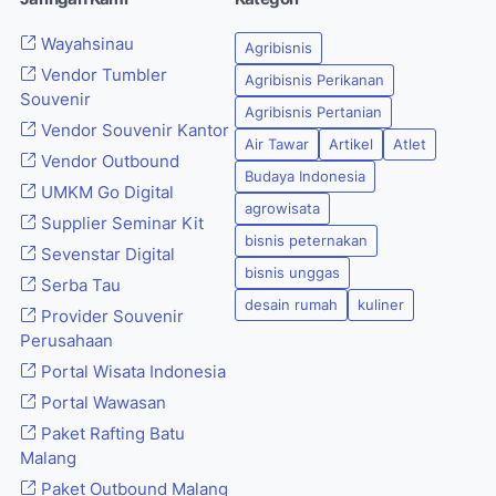
Wayahsinau
Agribisnis
Vendor Tumbler
Agribisnis Perikanan
Souvenir
Agribisnis Pertanian
Vendor Souvenir Kantor
Air Tawar
Artikel
Atlet
Vendor Outbound
Budaya Indonesia
UMKM Go Digital
agrowisata
Supplier Seminar Kit
bisnis peternakan
Sevenstar Digital
bisnis unggas
Serba Tau
desain rumah
kuliner
Provider Souvenir
Perusahaan
Portal Wisata Indonesia
Portal Wawasan
Paket Rafting Batu
Malang
Paket Outbound Malang