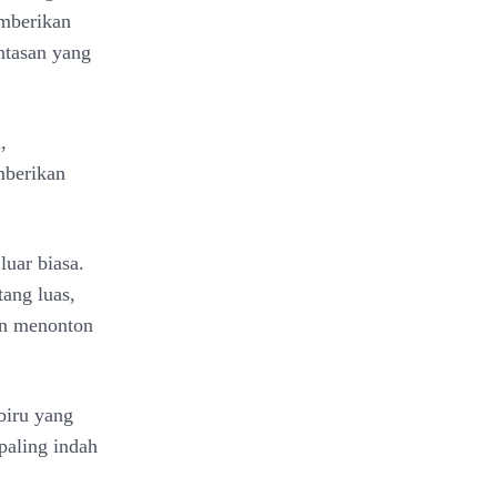
emberikan
ntasan yang
,
mberikan
luar biasa.
ang luas,
an menonton
biru yang
paling indah