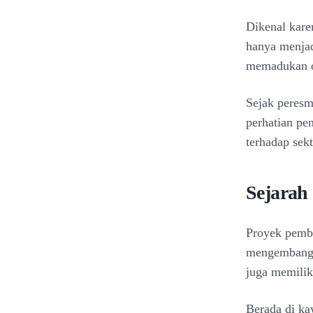
Dikenal kare
hanya menjadi
memadukan o
Sejak peresm
perhatian pe
terhadap sekt
Sejarah
Proyek pemba
mengembangka
juga memilik
Berada di ka