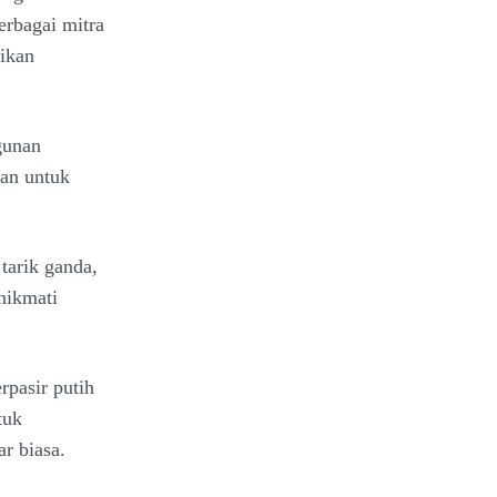
rbagai mitra
dikan
gunan
wan untuk
tarik ganda,
nikmati
rpasir putih
tuk
ar biasa.