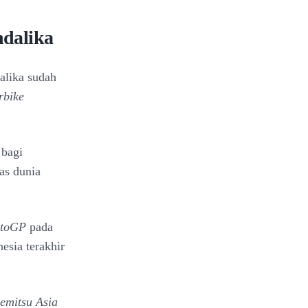
ndalika
alika sudah
rbike
 bagi
las dunia
toGP
pada
esia terakhir
demitsu Asia