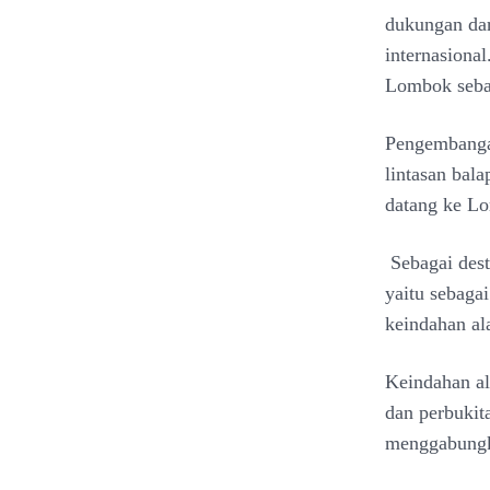
dukungan dar
internasiona
Lombok sebag
Pengembanga
lintasan bala
datang ke L
Sebagai dest
yaitu sebaga
keindahan al
Keindahan al
dan perbukit
menggabungka