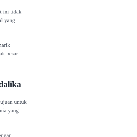
 ini tidak
al yang
narik
ak besar
dalika
tujuan untuk
nia yang
engan