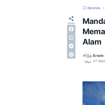
Beranda
Manda
Memad
Alam
Erwin
07 Sep