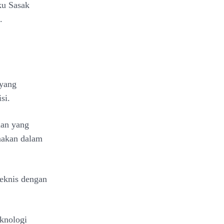
ku Sasak
.
 yang
si.
aan yang
unakan dalam
teknis dengan
eknologi