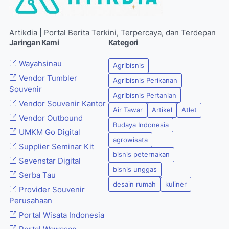
Artikdia | Portal Berita Terkini, Terpercaya, dan Terdepan
Jaringan Kami
Kategori
Wayahsinau
Agribisnis
Vendor Tumbler
Agribisnis Perikanan
Souvenir
Agribisnis Pertanian
Vendor Souvenir Kantor
Air Tawar
Artikel
Atlet
Vendor Outbound
Budaya Indonesia
UMKM Go Digital
agrowisata
Supplier Seminar Kit
bisnis peternakan
Sevenstar Digital
bisnis unggas
Serba Tau
desain rumah
kuliner
Provider Souvenir
Perusahaan
Portal Wisata Indonesia