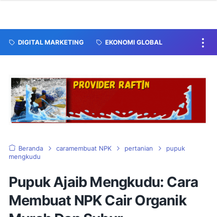
DIGITAL MARKETING
EKONOMI GLOBAL
Beranda
caramembuat NPK
pertanian
pupuk
mengkudu
Pupuk Ajaib Mengkudu: Cara
Membuat NPK Cair Organik