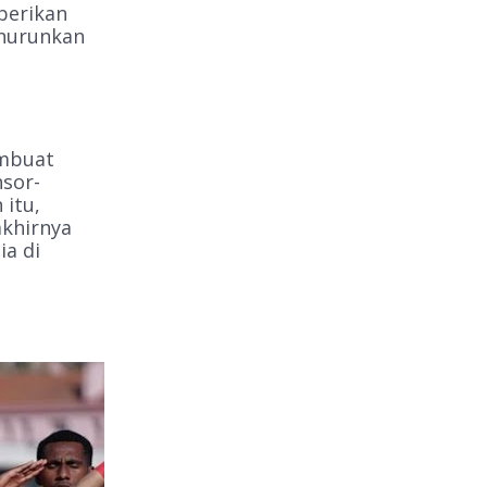
berikan
enurunkan
embuat
nsor-
 itu,
akhirnya
ia di