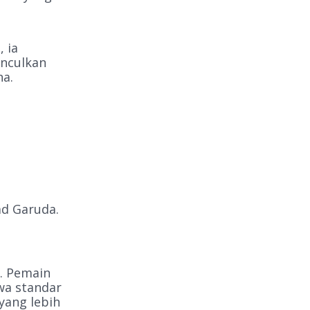
 ia
unculkan
na.
ad Garuda.
m. Pemain
wa standar
yang lebih