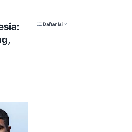
esia:
Daftar Isi
g,