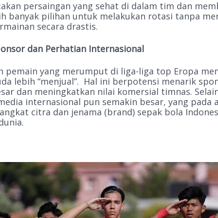
takan persaingan yang sehat di dalam tim dan mem
bih banyak pilihan untuk melakukan rotasi tanpa m
ermainan secara drastis.
onsor dan Perhatian Internasional
 pemain yang merumput di liga-liga top Eropa m
da lebih “menjual”.
Hal ini berpotensi menarik spo
sar dan meningkatkan nilai komersial timnas. Selain
media internasional pun semakin besar, yang pada 
ngkat citra dan jenama (brand) sepak bola Indones
dunia.