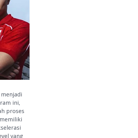
" menjadi
ram ini,
ah proses
memiliki
selerasi
evel yang