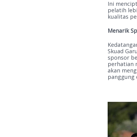
Ini mencip
pelatih le
kualitas p
Menarik Sp
Kedatangan
Skuad Garu
sponsor be
perhatian 
akan menga
panggung 