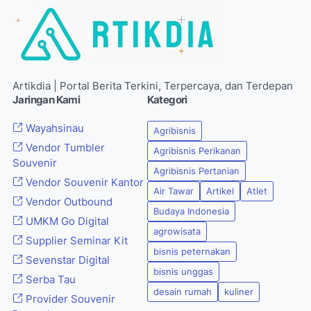
Artikdia | Portal Berita Terkini, Terpercaya, dan Terdepan
Jaringan Kami
Kategori
Wayahsinau
Agribisnis
Vendor Tumbler
Agribisnis Perikanan
Souvenir
Agribisnis Pertanian
Vendor Souvenir Kantor
Air Tawar
Artikel
Atlet
Vendor Outbound
Budaya Indonesia
UMKM Go Digital
agrowisata
Supplier Seminar Kit
bisnis peternakan
Sevenstar Digital
bisnis unggas
Serba Tau
desain rumah
kuliner
Provider Souvenir