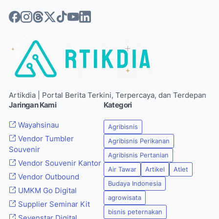
Artikdia | Portal Berita Terkini, Terpercaya, dan Terdepan
Jaringan Kami
Kategori
Wayahsinau
Agribisnis
Vendor Tumbler
Agribisnis Perikanan
Souvenir
Agribisnis Pertanian
Vendor Souvenir Kantor
Air Tawar
Artikel
Atlet
Vendor Outbound
Budaya Indonesia
UMKM Go Digital
agrowisata
Supplier Seminar Kit
bisnis peternakan
Sevenstar Digital