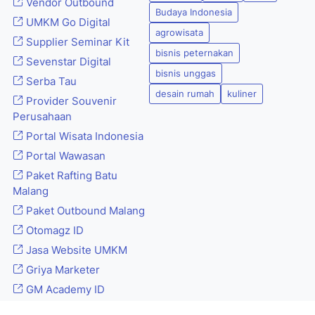
Vendor Outbound
Budaya Indonesia
UMKM Go Digital
agrowisata
Supplier Seminar Kit
bisnis peternakan
Sevenstar Digital
bisnis unggas
Serba Tau
desain rumah
kuliner
Provider Souvenir
Perusahaan
Portal Wisata Indonesia
Portal Wawasan
Paket Rafting Batu
Malang
Paket Outbound Malang
Otomagz ID
Jasa Website UMKM
Griya Marketer
GM Academy ID
Gemilang Training