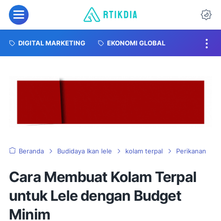
DIGITAL MARKETING
EKONOMI GLOBAL
Beranda
Budidaya Ikan lele
kolam terpal
Perikanan
Cara Membuat Kolam Terpal
untuk Lele dengan Budget
Minim