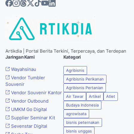
Artikdia | Portal Berita Terkini, Terpercaya, dan Terdepan
Jaringan Kami
Kategori
Wayahsinau
Agribisnis
Vendor Tumbler
Agribisnis Perikanan
Souvenir
Agribisnis Pertanian
Vendor Souvenir Kantor
Air Tawar
Artikel
Atlet
Vendor Outbound
Budaya Indonesia
UMKM Go Digital
agrowisata
Supplier Seminar Kit
bisnis peternakan
Sevenstar Digital
bisnis unggas