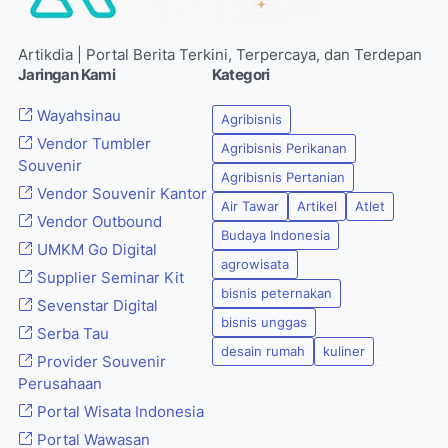
Artikdia | Portal Berita Terkini, Terpercaya, dan Terdepan
Jaringan Kami
Kategori
Wayahsinau
Agribisnis
Vendor Tumbler
Agribisnis Perikanan
Souvenir
Agribisnis Pertanian
Vendor Souvenir Kantor
Air Tawar
Artikel
Atlet
Vendor Outbound
Budaya Indonesia
UMKM Go Digital
agrowisata
Supplier Seminar Kit
bisnis peternakan
Sevenstar Digital
bisnis unggas
Serba Tau
desain rumah
kuliner
Provider Souvenir
Perusahaan
Portal Wisata Indonesia
Portal Wawasan