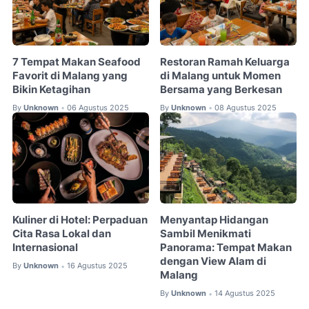
7 Tempat Makan Seafood
Restoran Ramah Keluarga
Favorit di Malang yang
di Malang untuk Momen
Bikin Ketagihan
Bersama yang Berkesan
By
Unknown
06 Agustus 2025
By
Unknown
08 Agustus 2025
•
•
Kuliner di Hotel: Perpaduan
Menyantap Hidangan
Cita Rasa Lokal dan
Sambil Menikmati
Internasional
Panorama: Tempat Makan
dengan View Alam di
By
Unknown
16 Agustus 2025
•
Malang
By
Unknown
14 Agustus 2025
•