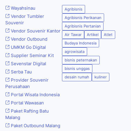
Wayahsinau
Agribisnis
Vendor Tumbler
Agribisnis Perikanan
Souvenir
Agribisnis Pertanian
Vendor Souvenir Kantor
Air Tawar
Artikel
Atlet
Vendor Outbound
Budaya Indonesia
UMKM Go Digital
agrowisata
Supplier Seminar Kit
bisnis peternakan
Sevenstar Digital
bisnis unggas
Serba Tau
desain rumah
kuliner
Provider Souvenir
Perusahaan
Portal Wisata Indonesia
Portal Wawasan
Paket Rafting Batu
Malang
Paket Outbound Malang