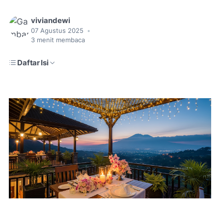
viviandewi
07 Agustus 2025
•
3
menit membaca
Daftar Isi