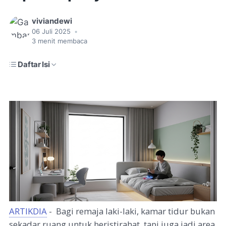
viviandewi
06 Juli 2025
•
3
menit membaca
Daftar Isi
ARTIKDIA
- Bagi remaja laki-laki, kamar tidur bukan
sekadar ruang untuk beristirahat, tapi juga jadi area