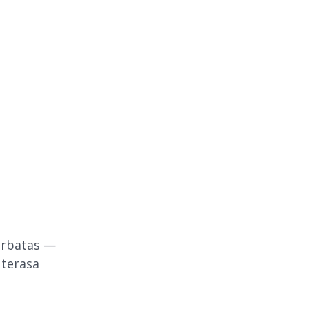
erbatas —
 terasa