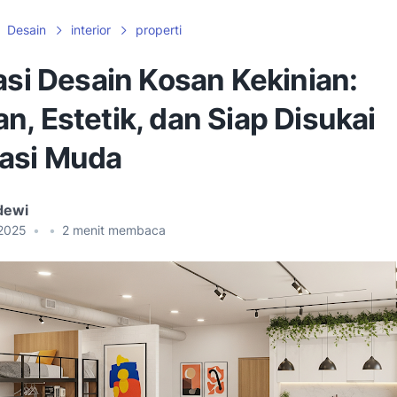
Desain
interior
properti
asi Desain Kosan Kekinian:
, Estetik, dan Siap Disukai
asi Muda
dewi
 2025
•
•
2
menit membaca