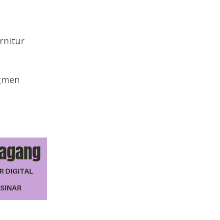
rnitur
egmen