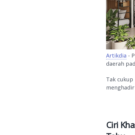
Artikdia
- P
daerah pad
Tak cukup 
menghadirk
Ciri Kh