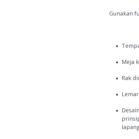
Gunakan fu
Tempa
Meja k
Rak di
Lemar
Desain
prinsi
lapang