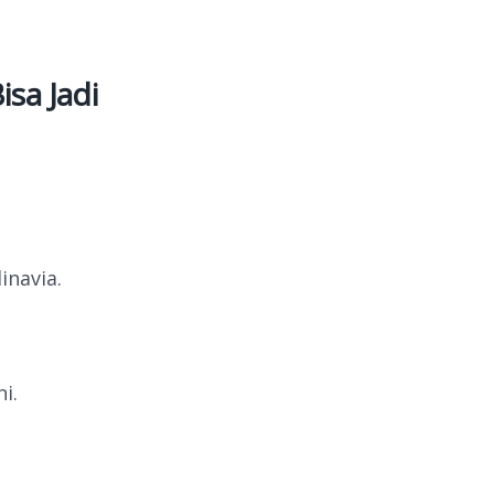
sa Jadi
inavia.
i.