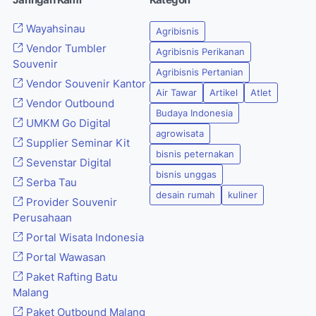
Jaringan Kami
Kategori
Wayahsinau
Agribisnis
Vendor Tumbler
Agribisnis Perikanan
Souvenir
Agribisnis Pertanian
Vendor Souvenir Kantor
Air Tawar
Artikel
Atlet
Vendor Outbound
Budaya Indonesia
UMKM Go Digital
agrowisata
Supplier Seminar Kit
bisnis peternakan
Sevenstar Digital
bisnis unggas
Serba Tau
desain rumah
kuliner
Provider Souvenir
Perusahaan
Portal Wisata Indonesia
Portal Wawasan
Paket Rafting Batu
Malang
Paket Outbound Malang