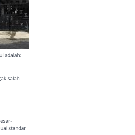
l adalah:
ak salah
esar-
esuai standar