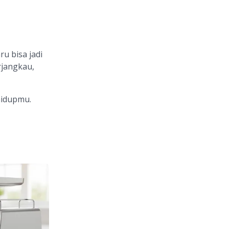
u bisa jadi
rjangkau,
hidupmu.