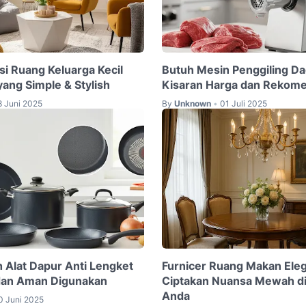
si Ruang Keluarga Kecil
Butuh Mesin Penggiling Dag
yang Simple & Stylish
Kisaran Harga dan Rekom
8 Juni 2025
By
Unknown
01 Juli 2025
•
h Alat Dapur Anti Lengket
Furnicer Ruang Makan Ele
dan Aman Digunakan
Ciptakan Nuansa Mewah d
Anda
0 Juni 2025