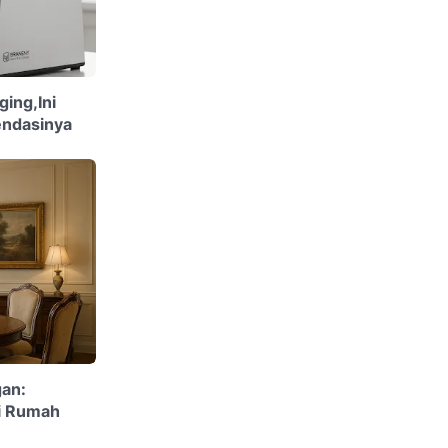
ing,Ini
endasinya
gan:
i Rumah