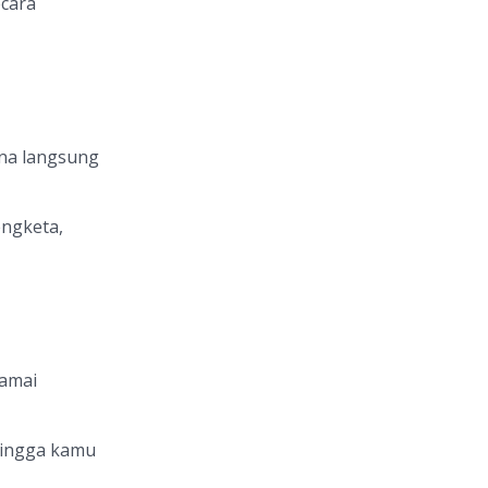
ecara
na langsung
engketa,
ramai
hingga kamu